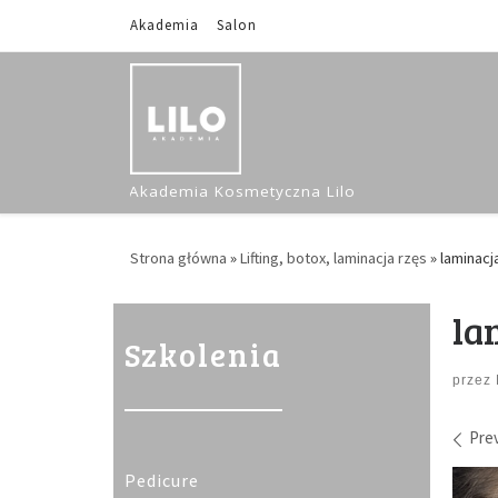
Akademia
Salon
Skip to content
Akademia Kosmetyczna Lilo
Strona główna
»
Lifting, botox, laminacja rzęs
»
laminacj
la
Szkolenia
przez
Im
Pre
Pedicure