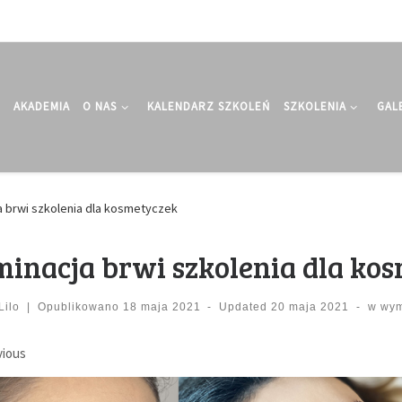
AKADEMIA
O NAS
KALENDARZ SZKOLEŃ
SZKOLENIA
GAL
a brwi szkolenia dla kosmetyczek
minacja brwi szkolenia dla ko
Lilo
|
Opublikowano
18 maja 2021
-
Updated
20 maja 2021
-
w wym
ages navigation
vious