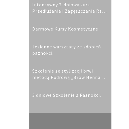
Intensywny 2-dniowy kurs
Przedłużania i Zagęszczania Rzęs
metodami: 1:1 oraz 2D, 3D, Norka
Syberyjska
Darmowe Kursy Kosmetyczne
Jesienne warsztaty ze zdobień
paznokci.
Szkolenie ze stylizacji brwi
metodą Pudrową „Brow Henna
Elleebana”
3 dniowe Szkolenie z Paznokci.