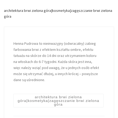
Skip to content
architektura brwi zielona góra|kosmetyka|zagęszczanie brwi zielona
góra
Henna Pudrowa to nieinwazyjny (odwracalny) zabieg
farbowania brwi z efektem kształtu ombre, efektu
tatuażu na skórze do 14 dni oraz utrzymaniem koloru
na włoskach do 6-7 tygodni. Każda skóra jest inna,
więc należy wziąć pod uwagę, że u jednych osób efekt
może się utrzymać dłużej, u innych krócej – powyższe
dane są uśrednione.
architektura brwi zielona
góra|kosmetyka|zagęszczanie brwi zielona
góra