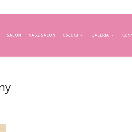
SALON
NASZ SALON
USŁUGI
GALERIA
CEN
zny