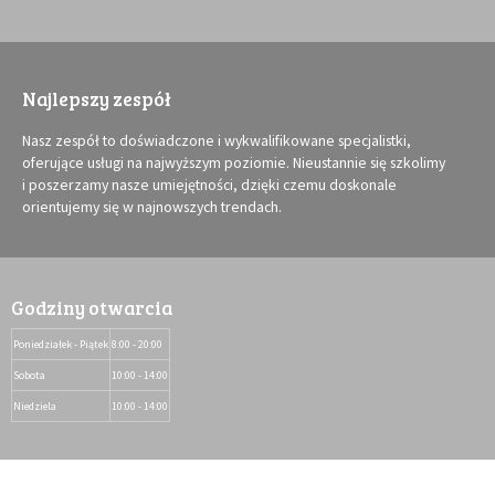
Najlepszy zespół
Nasz zespół to doświadczone i wykwalifikowane specjalistki,
oferujące usługi na najwyższym poziomie. Nieustannie się szkolimy
i poszerzamy nasze umiejętności, dzięki czemu doskonale
orientujemy się w najnowszych trendach.
Godziny otwarcia
Poniedziałek - Piątek
8:00 - 20:00
Sobota
10:00 - 14:00
Niedziela
10:00 - 14:00