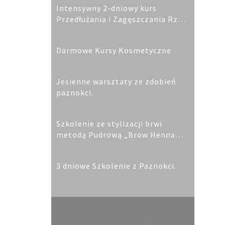
Intensywny 2-dniowy kurs
Przedłużania i Zagęszczania Rzęs
metodami: 1:1 oraz 2D, 3D, Norka
Syberyjska
Darmowe Kursy Kosmetyczne
Jesienne warsztaty ze zdobień
paznokci.
Szkolenie ze stylizacji brwi
metodą Pudrową „Brow Henna
Elleebana”
3 dniowe Szkolenie z Paznokci.