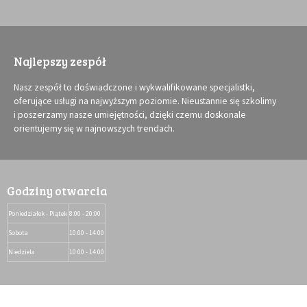
Najlepszy zespół
Nasz zespół to doświadczone i wykwalifikowane specjalistki,
oferujące usługi na najwyższym poziomie. Nieustannie się szkolimy
i poszerzamy nasze umiejętności, dzięki czemu doskonale
orientujemy się w najnowszych trendach.
Godziny otwarcia
Poniedziałek - Piątek
8:00 - 20:00
Sobota
10:00 - 14:00
Niedziela
10:00 - 14:00